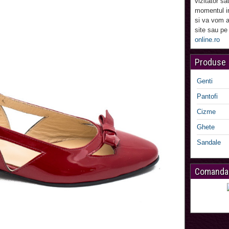
vizitator sa
momentul in
si va vom a
site sau pe
online.ro
Produse
Genti
Pantofi
Cizme
Ghete
Sandale
Comanda