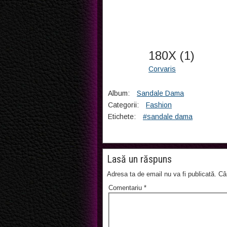
180X (1)
Corvaris
Album:
Sandale Dama
Categorii:
Fashion
Etichete:
#sandale dama
Lasă un răspuns
Adresa ta de email nu va fi publicată.
Câ
Comentariu
*