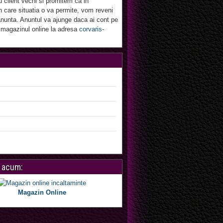
u client vechi si promitem ca in
 care situatia o va permite, vom reveni
nunta. Anuntul va ajunge daca ai cont pe
 magazinul online la adresa
corvaris-
 acum:
Magazin Online