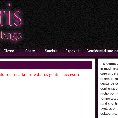
Cizme
Ghete
Sandale
Expozitii
Confidentialitate d
Pandemia pr
in mod nega
care si cel 
tor de incaltaminte dama, genti si accesorii -
marochinari
destul de c
confrunta cu
motiv pentr
temporara a
rand clienti
avut, avem 
colaborare.