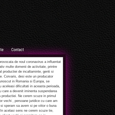
ate
Contact
ovocata de noul coronavirus a influentat
tiv multe domenii de activitate, printre
al productiei de incaltaminte, genti si
e. Corvaris, desi este un producator
unoscut in Romania si Europa, se
 aceleasi dificultati in aceasta perioada,
u care a devenit iminenta suspendarea
 productiei. Ne cerem scuze in primul
lor vechi , persoane juridice cu care am
si speram sa avem si pe viitor o buna
 In acelasi sens ne cerem scuze tie,