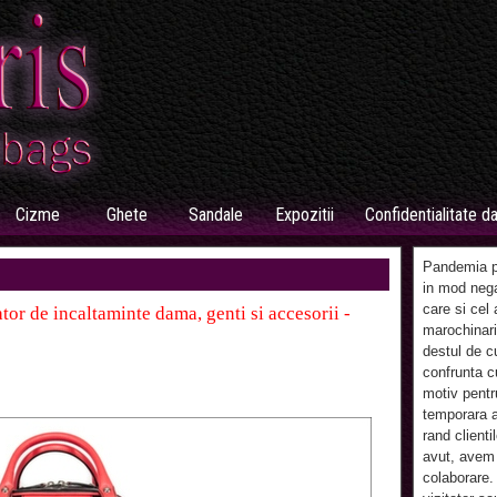
Cizme
Ghete
Sandale
Expozitii
Confidentialitate d
Pandemia pr
in mod nega
care si cel 
tor de incaltaminte dama, genti si accesorii -
marochinari
destul de c
confrunta cu
motiv pentr
temporara a
rand clienti
avut, avem 
colaborare.