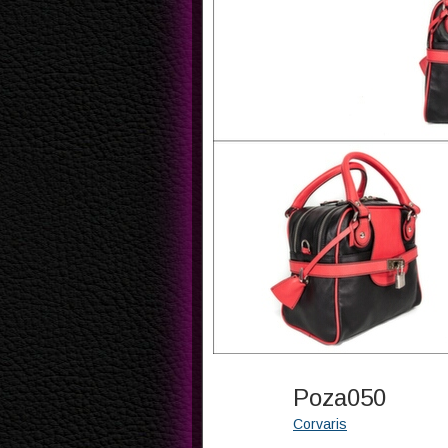
Poza050
Corvaris