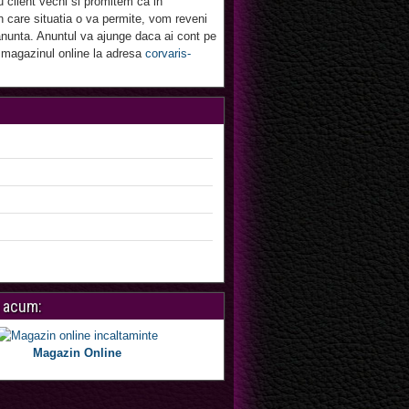
u client vechi si promitem ca in
 care situatia o va permite, vom reveni
nunta. Anuntul va ajunge daca ai cont pe
 magazinul online la adresa
corvaris-
 acum:
Magazin Online