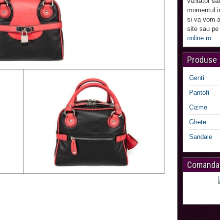
vizitator sa
momentul in
si va vom a
site sau pe
online.ro
Produse
Genti
Pantofi
Cizme
Ghete
Sandale
Comanda