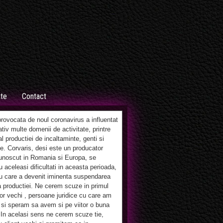
ate
Contact
ovocata de noul coronavirus a influentat
tiv multe domenii de activitate, printre
al productiei de incaltaminte, genti si
e. Corvaris, desi este un producator
unoscut in Romania si Europa, se
 aceleasi dificultati in aceasta perioada,
u care a devenit iminenta suspendarea
 productiei. Ne cerem scuze in primul
lor vechi , persoane juridice cu care am
si speram sa avem si pe viitor o buna
 In acelasi sens ne cerem scuze tie,