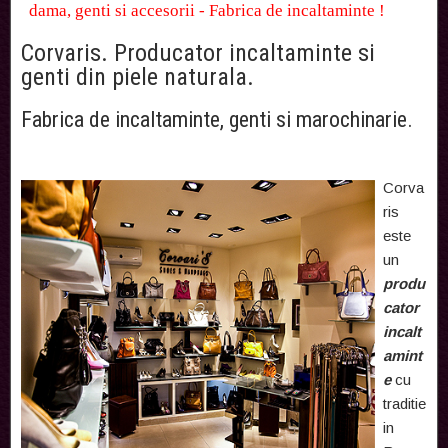
dama, genti si accesorii - Fabrica de incaltaminte !
Corvaris. Producator incaltaminte si
genti din piele naturala.
Fabrica de incaltaminte, genti si marochinarie.
Corva
ris
este
un
produ
cator
incalt
amint
e
cu
traditie
in