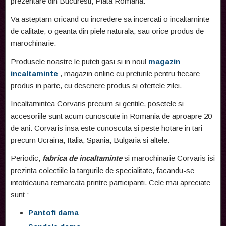
prezentare din Bucuresti, Piata Romana.
Va asteptam oricand cu incredere sa incercati o incaltaminte
de calitate, o geanta din piele naturala, sau orice produs de
marochinarie.
Produsele noastre le puteti gasi si in noul
magazin
incaltaminte
, magazin online cu preturile pentru fiecare
produs in parte, cu descriere produs si ofertele zilei.
Incaltamintea Corvaris precum si gentile, posetele si
accesoriile sunt acum cunoscute in Romania de aproapre 20
de ani. Corvaris insa este cunoscuta si peste hotare in tari
precum Ucraina, Italia, Spania, Bulgaria si altele.
Periodic,
fabrica de incaltaminte
si marochinarie Corvaris isi
prezinta colectiile la targurile de specialitate, facandu-se
intotdeauna remarcata printre participanti. Cele mai apreciate
sunt :
Pantofi dama