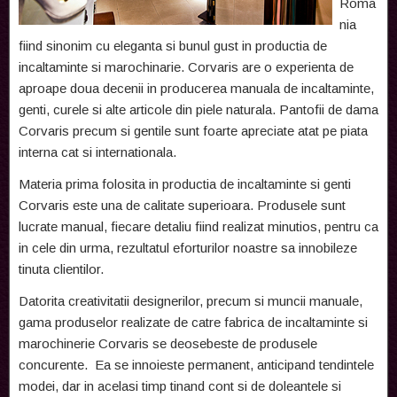
Roma
nia
fiind sinonim cu eleganta si bunul gust in productia de
incaltaminte si marochinarie. Corvaris are o experienta de
aproape doua decenii in producerea manuala de incaltaminte,
genti, curele si alte articole din piele naturala. Pantofii de dama
Corvaris precum si gentile sunt foarte apreciate atat pe piata
interna cat si internationala.
Materia prima folosita in productia de incaltaminte si genti
Corvaris este una de calitate superioara. Produsele sunt
lucrate manual, fiecare detaliu fiind realizat minutios, pentru ca
in cele din urma, rezultatul eforturilor noastre sa innobileze
tinuta clientilor.
Datorita creativitatii designerilor, precum si muncii manuale,
gama produselor realizate de catre fabrica de incaltaminte si
marochinerie Corvaris se deosebeste de produsele
concurente. Ea se innoieste permanent, anticipand tendintele
modei, dar in acelasi timp tinand cont si de doleantele si