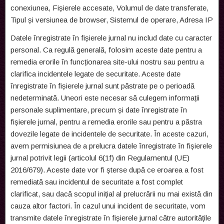
conexiunea, Fișierele accesate, Volumul de date transferate,
Tipul și versiunea de browser, Sistemul de operare, Adresa IP
Datele înregistrate în fișierele jurnal nu includ date cu caracter
personal. Ca regulă generală, folosim aceste date pentru a
remedia erorile în funcționarea site-ului nostru sau pentru a
clarifica incidentele legate de securitate. Aceste date
înregistrate în fișierele jurnal sunt păstrate pe o perioadă
nedeterminată. Uneori este necesar să culegem informații
personale suplimentare, precum și date înregistrate în
fișierele jurnal, pentru a remedia erorile sau pentru a păstra
dovezile legate de incidentele de securitate. În aceste cazuri,
avem permisiunea de a prelucra datele înregistrate în fișierele
jurnal potrivit legii (articolul 6(1f) din Regulamentul (UE)
2016/679). Aceste date vor fi șterse după ce eroarea a fost
remediată sau incidentul de securitate a fost complet
clarificat, sau dacă scopul inițial al prelucrării nu mai există din
cauza altor factori. În cazul unui incident de securitate, vom
transmite datele înregistrate în fișierele jurnal către autoritățile