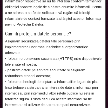
informațiilor respective să nu fie interzisă conform termenilor
obligației noastre legale de a păstra anumite informații. Pentru
a ne adresa o astfel de solicitare, vă rugăm să folosiți
informațiile de contact furnizate la sfârșitul acestor Informații
privind Protecția Datelor.
Cum iti protejam datele personale?
Asiguram securitatea datelor tale personale prin
implementarea unor masuri tehnice si organizatorice
adecvate:
•
folosim o conexiune securizata (HTTPS) intre dispozitivele
tale si site-ul nostru;
•
pastram datele pe servere securizate si asiguram
redundanta stocarii acestora;
•
folosim tehnologii de criptare a informatiilor legate de plati.
Insa trebuie sa stii ca transmiterea de date si informatii prin
internet sau prin intermediul altor retele publice nu este in
totalitate sigura. Exista riscul ca aceste informatii sa fie
interceptate si utilizate de catre terte parti neautorizate.