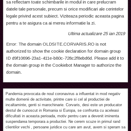
sa reflectam toate schimbarile in modul in care prelucram
datele tale personale, precum si orice modificari ale cerintelor
legale privind acest subiect. Viziteaza periodic aceasta pagina
pentru a te asigura ca ai mereu informatie la zi.
Ultima actualizare 25 ian 2019
Error: The domain OLDSITE.CORVARIS.RO is not
authorized to show the cookie declaration for domain group
ID d9f10696-23a1-411e-b80c-728c2f8ebd6d. Please add it to
the domain group in the Cookiebot Manager to authorize the
domain.
Pandemia provocata de noul coronavirus a influentat in mod negativ
multe domenii de activitate, printre care si cel al productiei de
incaltaminte, genti si marochinarie. Corvaris, desi este un producator
destul de cunoscut in Romania si Europa, se confrunta cu aceleasi
dificultati in aceasta perioada, motiv pentru care a devenit iminenta
suspendarea temporara a productiei. Ne cerem scuze in primul rand
clientilor vechi , persoane juridice cu care am avut, avem si speram sa