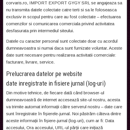
corvaris.ro, IMPORT EXPORT GYGY SRL se angajeaza sa
nu transmita datele colectate catre terti si sa le foloseasca
exclusiv in scopul pentru care au fost colectate – efectuarea
comenzilor si comunicarea comerciala privind activitatea
desfasurata prin intermediul siteului.
Datele cu caracter personal sunt colectate doar cu acordul
dumneavoastra si numai daca sunt furnizate voluntar. Aceste
date sunt necesare pentru realizarea activitatii comerciale:
facturare, livrare, service.
Prelucrarea datelor pe website
date inregistrate in fisiere jurnal (log-uri)
Din motive tehnice, de fiecare dată când browser-ul
dumneavoastră de internet accesează site-ul nostru, acesta
va trimite automat informații către serverul nostru – date care
sunt înregistrate în fișierele-jurnal. Noi păstrăm câteva dintre
aceste informații în fișiere-jurnal (log-uri), cum ar fi: Data
accesului, Ora accesului, URL-ul părții care inițiază