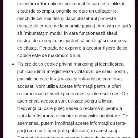
colectăm informații despre modul în care este utilizat
siteul (de exemplu, paginile pe care un utilizator le
deschide cel mai des și dacă utilizatorul primește
mesaje de eroare de la anumite pagini). Aceasta ne ajută
să îmbunătățim modul în care funcționează siteul
nostru, de exemplu, asigurând că puteți găsi ușor ceea
ce căutați. Perioada de expirare a acestor fișiere de tip
cookie este de maximum 6 luni.
Fișiere de tip cookie privind marketing și identificarea
publicului țintă înregistrează vizita dvs. pe siteul nostru,
paginile pe care le-ați vizitat și link-urile pe care le-ați
accesat. Vom utiliza aceste informații pentru a oferi
reclame mai relevante pentru dvs. și interesele dvs. De
asemenea, acestea sunt utilizate pentru a limita
frecvența cu care puteți vedea o reclamă și pentru a
ajuta la măsurarea eficienței campaniilor publicitare. De
asemenea, putem împărtăși aceste informații cu terțe-
părți (cum ar fi agenții de publicitate) în acest scop.
Perioada de expirare a acestor fișiere de tip cookie este