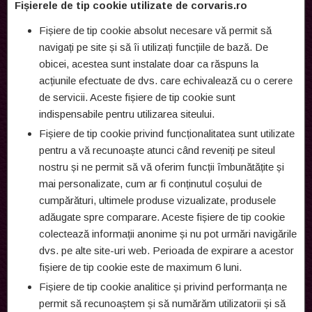
Fișierele de tip cookie
utilizate de corvaris.ro
Fișiere de tip cookie absolut necesare vă permit să
navigați pe site și să îi utilizați funcțiile de bază. De
obicei, acestea sunt instalate doar ca răspuns la
acțiunile efectuate de dvs. care echivalează cu o cerere
de servicii. Aceste fișiere de tip cookie sunt
indispensabile pentru utilizarea siteului.
Fișiere de tip cookie privind funcționalitatea sunt utilizate
pentru a vă recunoaște atunci când reveniți pe siteul
nostru și ne permit să vă oferim funcții îmbunătățite și
mai personalizate, cum ar fi conținutul coșului de
cumpărături, ultimele produse vizualizate, produsele
adăugate spre comparare. Aceste fișiere de tip cookie
colectează informații anonime și nu pot urmări navigările
dvs. pe alte site-uri web. Perioada de expirare a acestor
fișiere de tip cookie este de maximum 6 luni.
Fișiere de tip cookie analitice și privind performanța ne
permit să recunoaștem și să numărăm utilizatorii și să