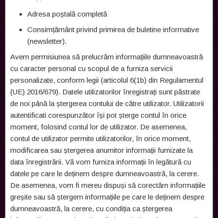
Adresa poștală completă
Consimțământ privind primirea de buletine informative
(newsletter).
Avem permisiunea să prelucrăm informațiile dumneavoastră
cu caracter personal cu scopul de a furniza servicii
personalizate, conform legii (articolul 6(1b) din Regulamentul
(UE) 2016/679). Datele utilizatorilor înregistrați sunt păstrate
de noi până la ștergerea contului de către utilizator. Utilizatorii
autentificati corespunzător își pot șterge contul în orice
moment, folosind contul lor de utilizator. De asemenea,
contul de utilizator permite utilizatorilor, în orice moment,
modificarea sau ștergerea anumitor informații furnizate la
data înregistrării. Vă vom furniza informații în legătură cu
datele pe care le deținem despre dumneavoastră, la cerere.
De asemenea, vom fi mereu dispuși să corectăm informațiile
greșite sau să ștergem informațiile pe care le deținem despre
dumneavoastră, la cerere, cu condiția ca ștergerea