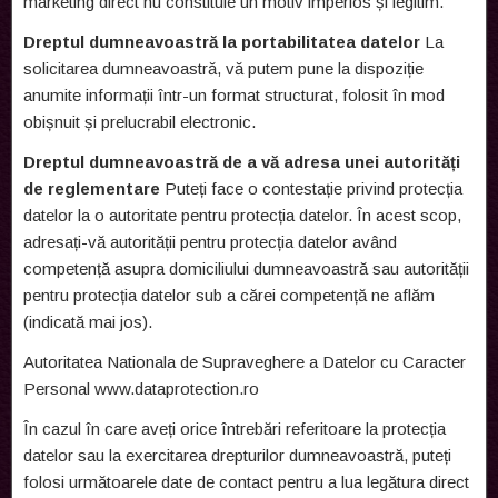
marketing direct nu constituie un motiv imperios și legitim.
Dreptul dumneavoastră la portabilitatea datelor
La
solicitarea dumneavoastră, vă putem pune la dispoziție
anumite informații într-un format structurat, folosit în mod
obișnuit și prelucrabil electronic.
Dreptul dumneavoastră de a vă adresa unei autorități
de reglementare
Puteți face o contestație privind protecția
datelor la o autoritate pentru protecția datelor. În acest scop,
adresați-vă autorității pentru protecția datelor având
competență asupra domiciliului dumneavoastră sau autorității
pentru protecția datelor sub a cărei competență ne aflăm
(indicată mai jos).
Autoritatea Nationala de Supraveghere a Datelor cu Caracter
Personal www.dataprotection.ro
În cazul în care aveți orice întrebări referitoare la protecția
datelor sau la exercitarea drepturilor dumneavoastră, puteți
folosi următoarele date de contact pentru a lua legătura direct