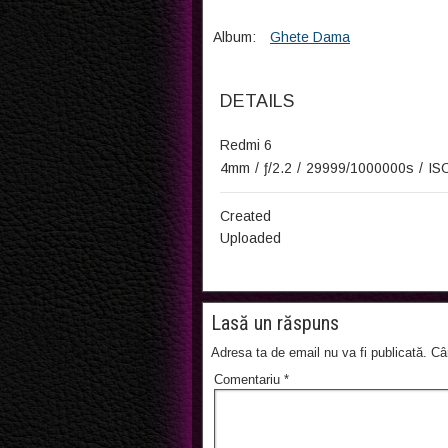
Album:
Ghete Dama
DETAILS
Redmi 6
4mm
/
ƒ/2.2
/
29999/1000000s
/
IS
Created
Uploaded
Lasă un răspuns
Adresa ta de email nu va fi publicată.
Câ
Comentariu
*