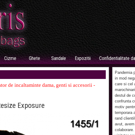
Cizme
Ghete
Sandale
Expozitii
Confidentialitate d
Pandemia pr
in mod nega
care si cel 
tor de incaltaminte dama, genti si accesorii -
marochinari
destul de c
confrunta cu
esize Exposure
motiv pentr
temporara a
rand clienti
avut, avem 
colaborare.