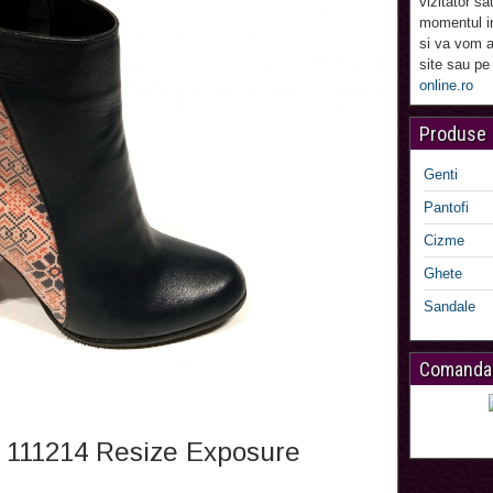
vizitator sa
momentul in
si va vom a
site sau pe
online.ro
Produse
Genti
Pantofi
Cizme
Ghete
Sandale
Comanda
 111214 Resize Exposure