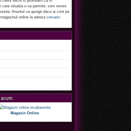
u client vechi si promitem ca in
 care situatia o va permite, vom reveni
nunta. Anuntul va ajunge daca ai cont pe
 magazinul online la adresa
corvaris-
 acum:
Magazin Online