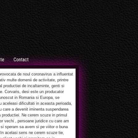
ate
Contact
ovocata de noul coronavirus a influentat
tiv multe domenii de activitate, printre
al productiei de incaltaminte, genti si
e. Corvaris, desi este un producator
unoscut in Romania si Europa, se
 aceleasi dificultati in aceasta perioada,
u care a devenit iminenta suspendarea
 productiei. Ne cerem scuze in primul
lor vechi , persoane juridice cu care am
si speram sa avem si pe viitor o buna
 In acelasi sens ne cerem scuze tie,