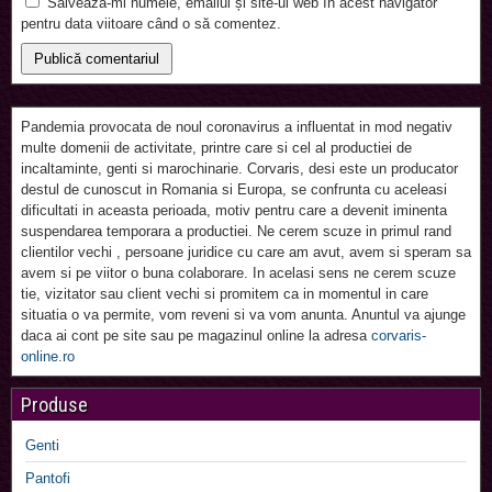
Salvează-mi numele, emailul și site-ul web în acest navigator
pentru data viitoare când o să comentez.
Pandemia provocata de noul coronavirus a influentat in mod negativ
multe domenii de activitate, printre care si cel al productiei de
incaltaminte, genti si marochinarie. Corvaris, desi este un producator
destul de cunoscut in Romania si Europa, se confrunta cu aceleasi
dificultati in aceasta perioada, motiv pentru care a devenit iminenta
suspendarea temporara a productiei. Ne cerem scuze in primul rand
clientilor vechi , persoane juridice cu care am avut, avem si speram sa
avem si pe viitor o buna colaborare. In acelasi sens ne cerem scuze
tie, vizitator sau client vechi si promitem ca in momentul in care
situatia o va permite, vom reveni si va vom anunta. Anuntul va ajunge
daca ai cont pe site sau pe magazinul online la adresa
corvaris-
online.ro
Produse
Genti
Pantofi