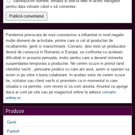
Salvează-mi numele, emailul și site-ul web în acest navigator
pentru data viitoare când o să comentez.
Pandemia provocata de noul coronavirus a influentat in mod negativ
multe domenii de activitate, printre care si cel al productiei de
incaltaminte, genti si marochinarie. Corvaris, desi este un producator
destul de cunoscut in Romania si Europa, se confrunta cu aceleasi
dificultati in aceasta perioada, motiv pentru care a devenit iminenta
suspendarea temporara a productiei. Ne cerem scuze in primul rand
clientilor vechi , persoane juridice cu care am avut, avem si speram sa
avem si pe viitor o buna colaborare. In acelasi sens ne cerem scuze
tie, vizitator sau client vechi si promitem ca in momentul in care
situatia o va permite, vom reveni si va vom anunta. Anuntul va ajunge
daca ai cont pe site sau pe magazinul online la adresa
corvaris-
online.ro
Produse
Genti
Pantofi