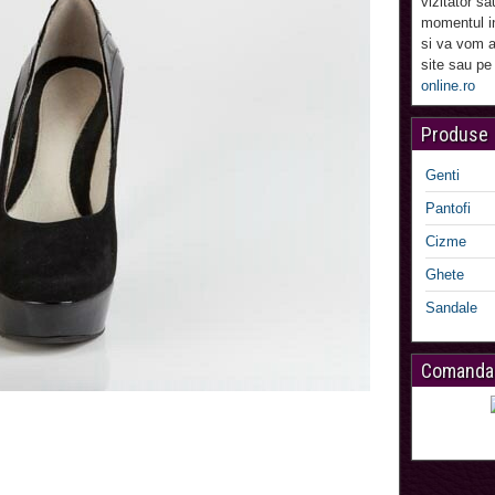
vizitator sa
momentul in
si va vom a
site sau pe
online.ro
Produse
Genti
Pantofi
Cizme
Ghete
Sandale
Comanda