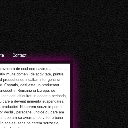
ate
Contact
ovocata de noul coronavirus a influentat
tiv multe domenii de activitate, printre
al productiei de incaltaminte, genti si
e. Corvaris, desi este un producator
unoscut in Romania si Europa, se
 aceleasi dificultati in aceasta perioada,
u care a devenit iminenta suspendarea
 productiei. Ne cerem scuze in primul
lor vechi , persoane juridice cu care am
si speram sa avem si pe viitor o buna
 In acelasi sens ne cerem scuze tie,