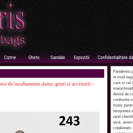
Cizme
Ghete
Sandale
Expozitii
Confidentialitate d
Pandemia pr
in mod nega
care si cel 
tor de incaltaminte dama, genti si accesorii -
marochinari
destul de c
confrunta cu
motiv pentr
temporara a
rand clienti
avut, avem 
colaborare.