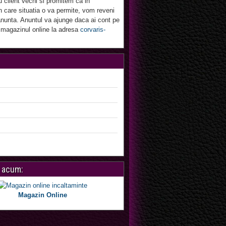
u client vechi si promitem ca in
 care situatia o va permite, vom reveni
nunta. Anuntul va ajunge daca ai cont pe
 magazinul online la adresa
corvaris-
 acum:
Magazin Online